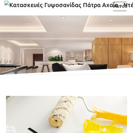
Μενού